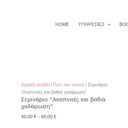
Σεμινάριο
Price
"Αναπνοές
range:
και
40,00 €
βαθιά
HOME
ΥΠΗΡΕΣΙΕΣ
BO
χαλάρωση"
through
ποσότητα
60,00 €
Αρχική σελίδα
/
Πρίν τον τοκετό
/ Σεμινάριο
“Αναπνοές και βαθιά χαλάρωση”
Σεμινάριο “Αναπνοές και βαθιά
χαλάρωση”
40,00
€
–
60,00
€